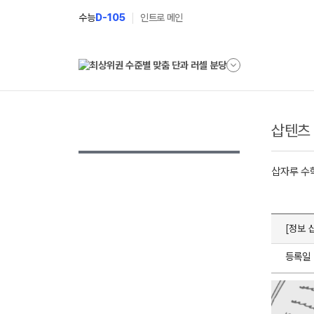
수능
D-105
인트로 메인
삽텐츠
삽자루 수
[정보 
등록일