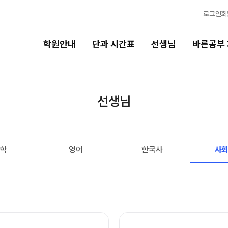
로그인
회
학원안내
단과 시간표
선생님
바른공부
선생님
바른공부 자습전용관
선생님
선생님 커리큘럼
2026 입시 결과
선생님
바른공부 자습전용관 안내
학
영어
한국사
사
전체
재원생 전용
국어
주간 식단표
수학
셔틀버스 안내
영어
학원 생활 엿보기
한국사