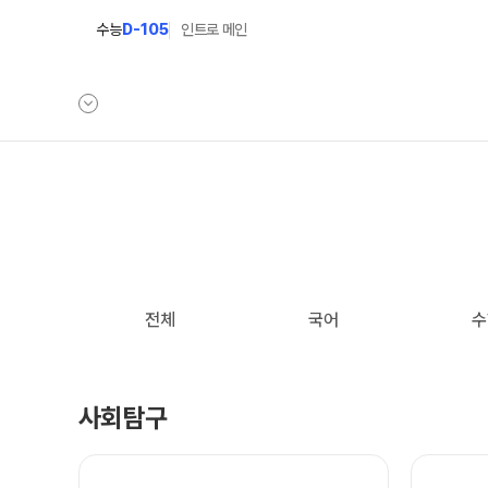
수능
D-105
인트로 메인
학원안내
단과 시간표
원장 인사말
N수
9월 AM단과
공지사항
N
전체
국어
수
8월 AM단과
러셀 시스템
고3·N수
학원 시설
썸머특강[고3·N수]
사회탐구
위치안내
추석 집중 특강
N
9월 정규·특강 단과
N
학원 상담