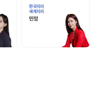
2027 재학생 정규반
교재
한국지리
고3·고2·고1
세계지리
단과 교재 구매
바로가기
민정 선생님 홈 바로가기
민정
2026 썸머스쿨
모의고사
2027 윈터스쿨
N
모의고사 접수
대기 신청
입시설명회·공개특강