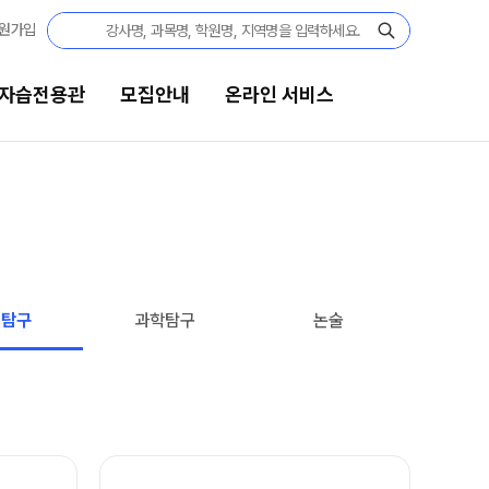
원가입
 자습전용관
모집안내
온라인 서비스
모집안내
온라인 서비스
N수
편리한 온라인 서비스
2027 N수 정규반
단과
회탐구
과학탐구
논술
2027 반수반
N
대기 신청
고3·N수
온라인 좌석 예약
2027 파이널 정규반
바자관
N
고3
재등록