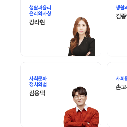
8월 정규·특강 단과
생활과윤리
생활
자주 묻는 질문
대학별 논술 파이널 특강
윤리와사상
N
김종
카카오톡 빠른 상담
강라현 선생님 홈 바로가기
강라현
고2·고1
온라인 상담
원장과 소통하기
8~9월 중간고사 대비 강좌
N
썸머특강[고2·고1]
사회문화
사회
정치와법
손고
김용택 선생님 홈 바로가기
김용택