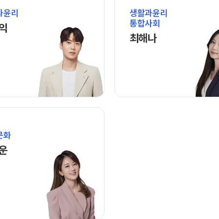
재원생 전용 콘텐츠
사회탐구
과윤리
생활과윤리
과학탐구
학습 콘텐츠 한눈에 보기
통합사회
김종익 선생님 홈 바로가기
익
논술
최해나 선생님 홈 
2026년 모의고사 일정
최해나
OMEGA 모의고사
전국 대단위 실전 모의고사
메가X대성 더 프리미엄 모의고사
ALPHA 모의고사
수학 아이젠
통합사회·과학 학평 대비
2026 수능 적중 문항
문화
손고운 선생님 홈 바로가기
운
재원생 특별 혜택
메가패스 특별 지원
메가 스마트 리포트