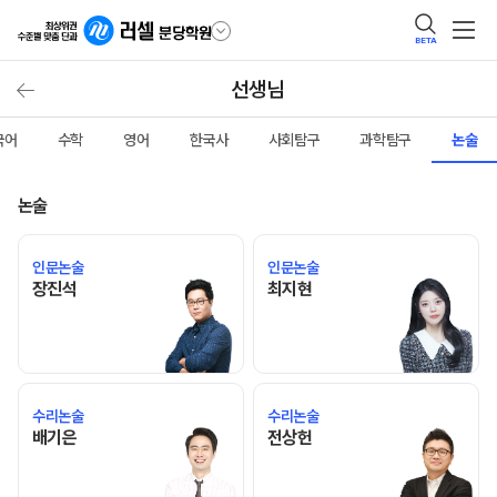
BETA
선생님
국어
수학
영어
한국사
사회탐구
과학탐구
논술
논술
인문논술
인문논술
장진석 선생님 홈 바로가기
최지현 선생님 홈 바로가기
장진석
최지현
수리논술
수리논술
배기은 선생님 홈 바로가기
전상헌 선생님 홈 바로가기
배기은
전상헌