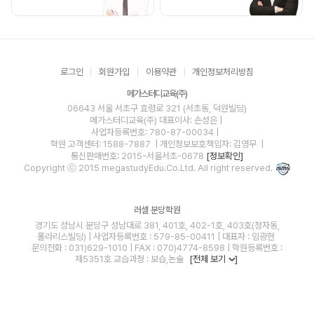
로그인
회원가입
이용약관
개인정보처리방침
메가스터디교육(주)
06643 서울 서초구 효령로 321 (서초동, 덕원빌딩)
메가스터디교육(주)
대표이사: 손성은 |
사업자등록번호: 780-87-00034
|
학원 고객센터: 1588-7887
| 개인정보보호책임자: 김영무
|
통신판매번호: 2015-서울서초-0678
[정보확인]
Copyright ⓒ 2015 megastudyEdu.Co.Ltd. All right reserved.
러셀 분당학원
경기도 성남시 분당구 성남대로 381, 401호, 402-1호, 403호(정자동,
폴라리스빌딩) | 사업자등록번호 : 579-85-00411 | 대표자 : 임광현
문의전화 : 031)629-1010 | FAX : 070)4774-8598 | 학원등록번호 :
제5351호 교습과정 : 보습,논술
[전체 보기
]
blog
youtube
insta