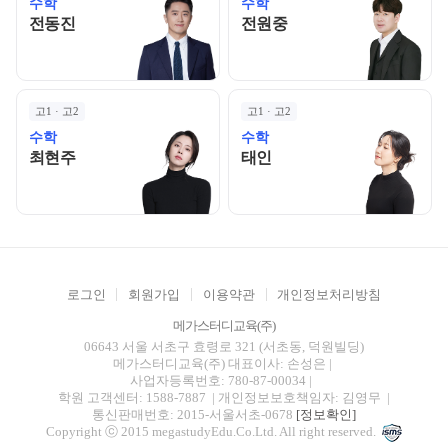
수학
수학
전동진 선생님 홈 바로가기
전원중 선생님 홈 바로
전동진
전원중
고1 · 고2
고1 · 고2
수학
수학
최현주 선생님 홈 바로가기
태인 선생님 홈 바로가기
최현주
태인
로그인
회원가입
이용약관
개인정보처리방침
메가스터디교육(주)
06643 서울 서초구 효령로 321 (서초동, 덕원빌딩)
메가스터디교육(주)
대표이사: 손성은 |
사업자등록번호: 780-87-00034
|
학원 고객센터: 1588-7887
| 개인정보보호책임자: 김영무
|
통신판매번호: 2015-서울서초-0678
[정보확인]
Copyright ⓒ 2015 megastudyEdu.Co.Ltd. All right reserved.