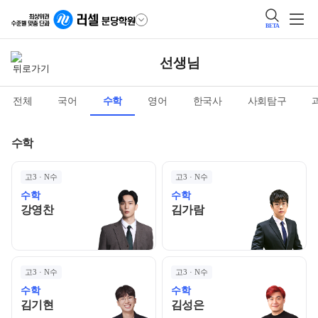
BETA
선생님
전체
국어
수학
영어
한국사
사회탐구
수학
고3 · N수
고3 · N수
수학
수학
강영찬 선생님 홈 바로가기
김가람 선생님 홈 바로
강영찬
김가람
고3 · N수
고3 · N수
수학
수학
김기현 선생님 홈 바로가기
김성은 선생님 홈 바로
김기현
김성은