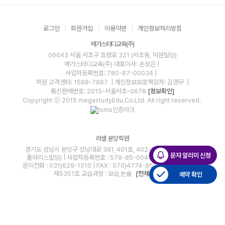
로그인
회원가입
이용약관
개인정보처리방침
메가스터디교육(주)
06643 서울 서초구 효령로 321 (서초동, 덕원빌딩)
메가스터디교육(주)
대표이사: 손성은 |
사업자등록번호: 780-87-00034
|
학원 고객센터: 1588-7887
| 개인정보보호책임자: 김영무
|
통신판매번호: 2015-서울서초-0678
[정보확인]
Copyright ⓒ 2015 megastudyEdu.Co.Ltd. All right reserved.
러셀 분당학원
경기도 성남시 분당구 성남대로 381, 401호, 402-1호, 403호(정자동,
문자 알리미 신청
폴라리스빌딩) | 사업자등록번호 : 579-85-00411 | 대표자 : 임광현
문의전화 : 031)629-1010 | FAX : 070)4774-8598 | 학원등록번호 :
제5351호 교습과정 : 보습,논술
[전체 보기
]
예약 확인
blog
youtube
insta