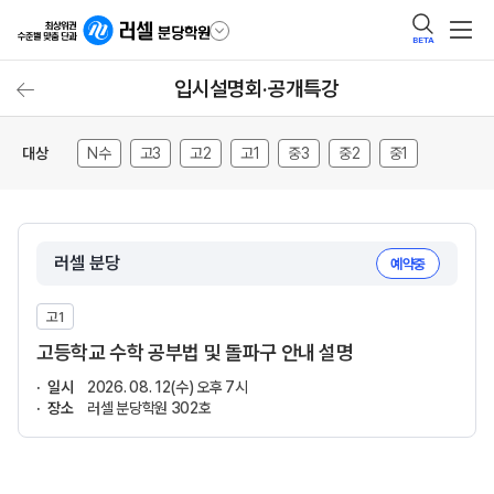
BETA
입시설명회·공개특강
대상
N수
고3
고2
고1
중3
중2
중1
러셀 분당
예약중
고1
고등학교 수학 공부법 및 돌파구 안내 설명
일시
2026. 08. 12(수) 오후 7시
장소
러셀 분당학원 302호