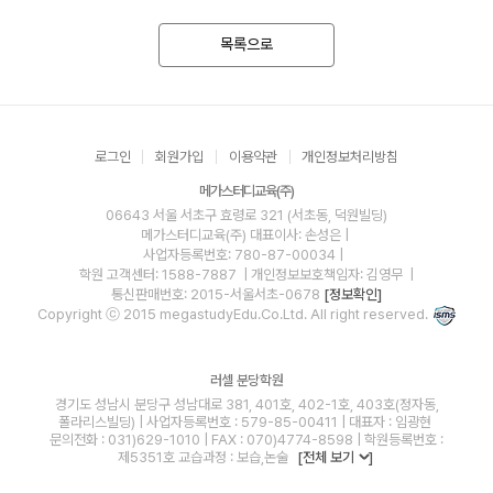
목록으로
로그인
회원가입
이용약관
개인정보처리방침
메가스터디교육(주)
06643 서울 서초구 효령로 321 (서초동, 덕원빌딩)
메가스터디교육(주)
대표이사: 손성은 |
사업자등록번호: 780-87-00034
|
학원 고객센터: 1588-7887
| 개인정보보호책임자: 김영무
|
통신판매번호: 2015-서울서초-0678
[정보확인]
Copyright ⓒ 2015 megastudyEdu.Co.Ltd. All right reserved.
러셀 분당학원
경기도 성남시 분당구 성남대로 381, 401호, 402-1호, 403호(정자동,
폴라리스빌딩) | 사업자등록번호 : 579-85-00411 | 대표자 : 임광현
문의전화 : 031)629-1010 | FAX : 070)4774-8598 | 학원등록번호 :
제5351호 교습과정 : 보습,논술
[전체 보기
]