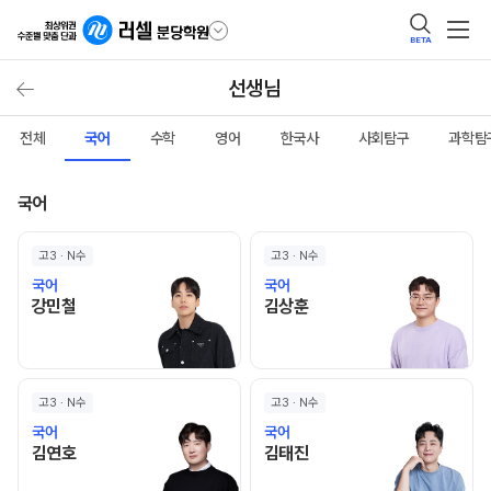
BETA
선생님
전체
국어
수학
영어
한국사
사회탐구
과학탐
국어
고3 · N수
고3 · N수
국어
국어
강민철 선생님 홈 바로가기
김상훈 선생님 홈 바로가기
강민철
김상훈
고3 · N수
고3 · N수
국어
국어
김연호 선생님 홈 바로가기
김태진 선생님 홈 바로가기
김연호
김태진