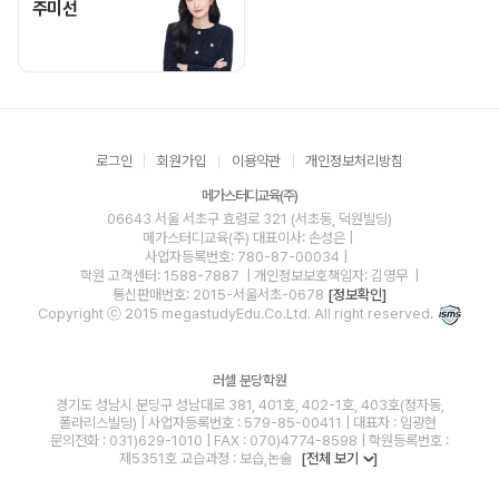
주미선 선생님 홈 바로가기
주미선
로그인
회원가입
이용약관
개인정보처리방침
메가스터디교육(주)
06643 서울 서초구 효령로 321 (서초동, 덕원빌딩)
메가스터디교육(주)
대표이사: 손성은 |
사업자등록번호: 780-87-00034
|
학원 고객센터: 1588-7887
| 개인정보보호책임자: 김영무
|
통신판매번호: 2015-서울서초-0678
[정보확인]
Copyright ⓒ 2015 megastudyEdu.Co.Ltd. All right reserved.
러셀 분당학원
경기도 성남시 분당구 성남대로 381, 401호, 402-1호, 403호(정자동,
폴라리스빌딩) | 사업자등록번호 : 579-85-00411 | 대표자 : 임광현
문의전화 : 031)629-1010 | FAX : 070)4774-8598 | 학원등록번호 :
제5351호 교습과정 : 보습,논술
[전체 보기
]
blog
youtube
insta