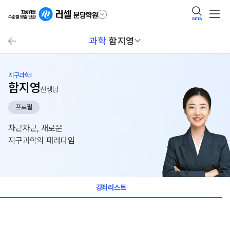
BETA
과학
함지영
지구과학I
함지영
선생님
프로필
차근차근, 새로운
지구과학의 패러다임
강좌리스트