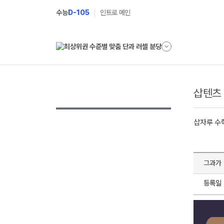
수능
D-105
인트로 메인
삽텐츠
삽자루 수
그과가 
등록일