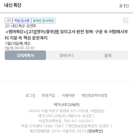
내신 특강
총
1
건
고1
학원 접수중
온라인 접수마감
고1
내신 특강
오연주
<썸머특강>[고1][영어/중위권] 모의고사 완전 정복: 구문 속 어법에서부
터 지문 속 핵심 문장까지
7월23일(목) 개강
[월,목] 09:30-12:30
강의계획서
장바구니
결제
로그인
회원가입
이용약관
개인정보처리방침
메가스터디교육(주)
06643 서울 서초구 효령로 321 (서초동, 덕원빌딩)
메가스터디교육(주)
대표이사: 손성은 |
사업자등록번호: 780-87-00034
|
학원 고객센터: 1588-7887
| 개인정보보호책임자: 김영무
|
통신판매번호: 2015-서울서초-0678
[정보확인]