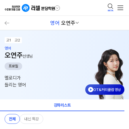
BETA
영어
오연주
고1
고2
영어
오연주
선생님
프로필
멜로디가
들리는 영어
OT&커리큘럼 영상
강좌리스트
전체
내신 특강