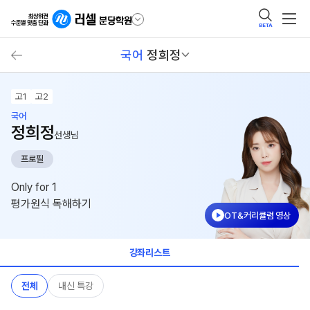
BETA
국어
정희정
고1
고2
국어
정희정
선생님
프로필
Only for 1
평가원식 독해하기
OT&커리큘럼 영상
강좌리스트
전체
내신 특강