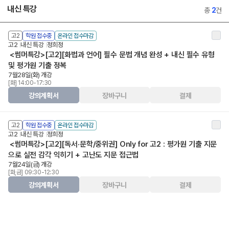
내신 특강
총
2
건
고2
학원 접수중
온라인 접수마감
고2
내신 특강
정희정
<썸머특강>[고2][화법과 언어] 필수 문법 개념 완성 + 내신 필수 유형
및 평가원 기출 정복
7월28일(화) 개강
[화] 14:00-17:30
강의계획서
장바구니
결제
고2
학원 접수중
온라인 접수마감
고2
내신 특강
정희정
<썸머특강>[고2][독서·문학/중위권] Only for 고2 : 평가원 기출 지문
으로 실전 감각 익히기 + 고난도 지문 접근법
7월24일(금) 개강
[화,금] 09:30-12:30
강의계획서
장바구니
결제