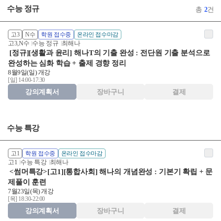
수능 정규
총
2
건
고3
N수
학원 접수중
온라인 접수마감
고3,N수
수능 정규
최해나
[정규][생활과 윤리] 해나T의 기출 완성 : 전단원 기출 분석으로
완성하는 심화 학습 + 출제 경향 정리
8월9일(일) 개강
[일] 14:00-17:30
강의계획서
장바구니
결제
수능 특강
고1
학원 접수중
온라인 접수마감
고1
수능 특강
최해나
<썸머특강>[고1][통합사회] 해나의 개념완성 : 기본기 확립 + 문
제풀이 훈련
7월23일(목) 개강
[목] 18:30-22:00
강의계획서
장바구니
결제