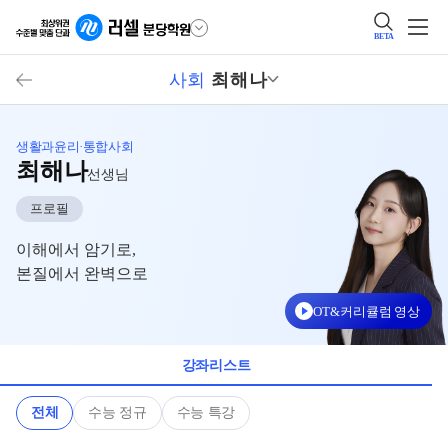
BETA
사회
최해나
생활과윤리·통합사회
최해나
선생님
프로필
이해에서 암기로,
본질에서 완벽으로
OT&커리큘럼 영상
강좌리스트
전체
수능 정규
수능 특강