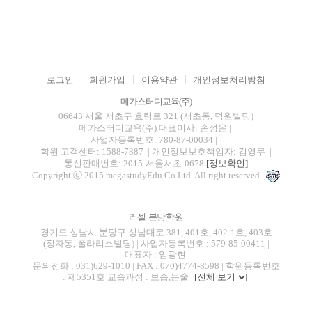
로그인
회원가입
이용약관
개인정보처리방침
메가스터디교육(주)
06643 서울 서초구 효령로 321 (서초동, 덕원빌딩)
메가스터디교육(주)
대표이사: 손성은 |
사업자등록번호: 780-87-00034
|
학원 고객센터: 1588-7887
| 개인정보보호책임자: 김영무
|
통신판매번호: 2015-서울서초-0678
[정보확인]
Copyright ⓒ 2015 megastudyEdu.Co.Ltd. All right reserved.
러셀 분당학원
경기도 성남시 분당구 성남대로 381, 401호, 402-1호, 403호
(정자동, 폴라리스빌딩) | 사업자등록번호 : 579-85-00411 |
대표자 : 임광현
문의전화 : 031)629-1010 | FAX : 070)4774-8598 | 학원등록번호
: 제5351호 교습과정 : 보습,논술
[전체 보기
]
blog
youtube
insta