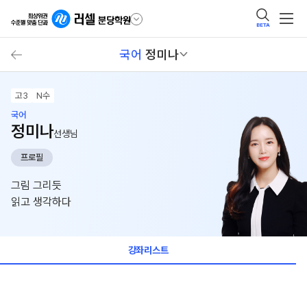
BETA
국어
정미나
고3
N수
국어
정미나
선생님
프로필
그림 그리듯
읽고 생각하다
강좌리스트