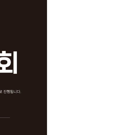
2027 재학생 정규반
교재
고3·고2·고1
단과 교재 구매
2026 썸머스쿨
모의고사
2027 윈터스쿨
N
모의고사 접수
대기 신청
입시설명회·공개특강