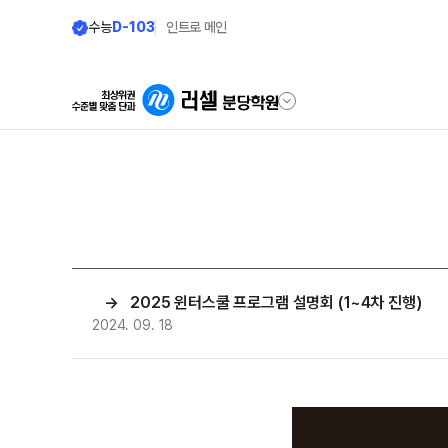
수능
D-103
인트로 메인
학원안내
단과 시간표
원장 인사말
N수
9월 AM단과
공지사항
N
8월 AM단과
→ 2025 윈터스쿨 프로그램 설명회 (1~4차 진행)
러셀 시스템
2024. 09. 18
고3·N수
학원 시설
추석 집중 특강
N
위치안내
대학별 논술 파이널 특강
N
9월 정규·특강 단과
N
학원 상담