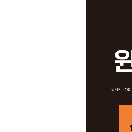
8월 정규·특강 단과
자주 묻는 질문
고2·고1
카카오톡 빠른 상담
온라인 상담
8~9월 중간고사 대비 강좌
N
원장과 소통하기