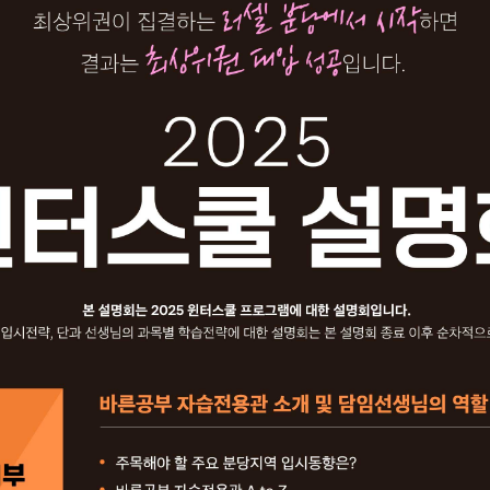
재원생 전용 콘텐츠
사회탐구
과학탐구
학습 콘텐츠 한눈에 보기
논술
2026년 모의고사 일정
OMEGA 모의고사
전국 대단위 실전 모의고사
메가X대성 더 프리미엄 모의고사
ALPHA 모의고사
수학 아이젠
통합사회·과학 학평 대비
2026 수능 적중 문항
재원생 특별 혜택
메가패스 특별 지원
메가 스마트 리포트