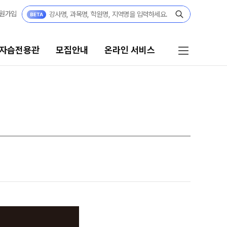
원가입
 자습전용관
모집안내
온라인 서비스
모집안내
온라인 서비스
N수
편리한 온라인 서비스
2027 N수 정규반
단과
2027 반수반
N
대기 신청
고3·N수
온라인 좌석 예약
2027 파이널 정규반
바자관
N
고3
재등록