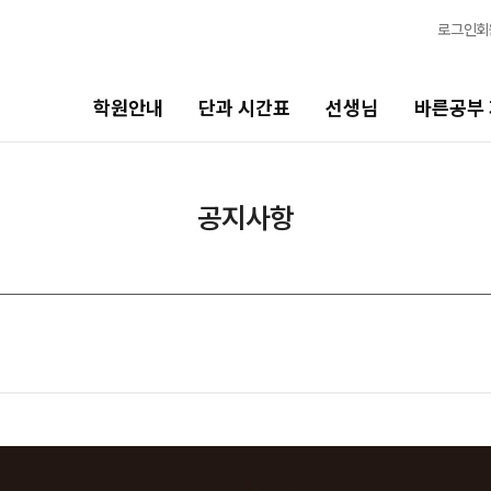
로그인
회
학원안내
단과 시간표
선생님
바른공부
선생님
바른공부 자습전용관
공지사항
선생님 커리큘럼
2026 입시 결과
선생님
바른공부 자습전용관 안내
전체
재원생 전용
국어
주간 식단표
수학
셔틀버스 안내
영어
학원 생활 엿보기
한국사