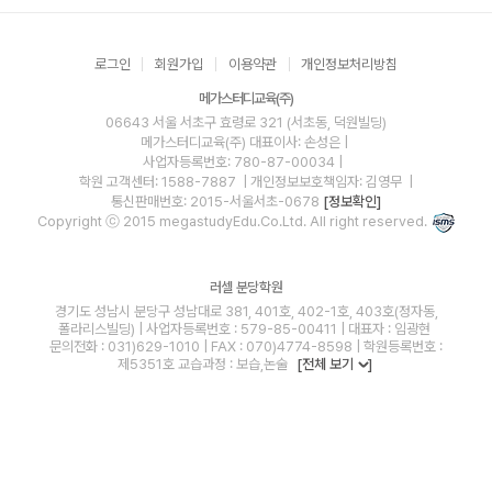
로그인
회원가입
이용약관
개인정보처리방침
메가스터디교육(주)
06643 서울 서초구 효령로 321 (서초동, 덕원빌딩)
메가스터디교육(주)
대표이사: 손성은 |
사업자등록번호: 780-87-00034
|
학원 고객센터: 1588-7887
| 개인정보보호책임자: 김영무
|
통신판매번호: 2015-서울서초-0678
[정보확인]
Copyright ⓒ 2015 megastudyEdu.Co.Ltd. All right reserved.
러셀 분당학원
경기도 성남시 분당구 성남대로 381, 401호, 402-1호, 403호(정자동,
폴라리스빌딩) | 사업자등록번호 : 579-85-00411 | 대표자 : 임광현
문의전화 : 031)629-1010 | FAX : 070)4774-8598 | 학원등록번호 :
제5351호 교습과정 : 보습,논술
[전체 보기
]
blog
youtube
insta