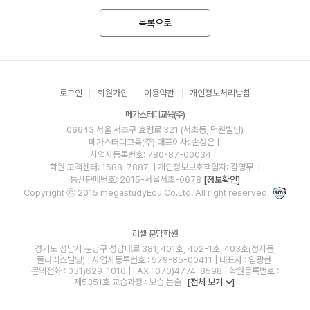
목록으로
로그인
회원가입
이용약관
개인정보처리방침
메가스터디교육(주)
06643 서울 서초구 효령로 321 (서초동, 덕원빌딩)
메가스터디교육(주)
대표이사: 손성은 |
사업자등록번호: 780-87-00034
|
학원 고객센터: 1588-7887
| 개인정보보호책임자: 김영무
|
통신판매번호: 2015-서울서초-0678
[정보확인]
Copyright ⓒ 2015 megastudyEdu.Co.Ltd. All right reserved.
러셀 분당학원
경기도 성남시 분당구 성남대로 381, 401호, 402-1호, 403호(정자동,
폴라리스빌딩) | 사업자등록번호 : 579-85-00411 | 대표자 : 임광현
문의전화 : 031)629-1010 | FAX : 070)4774-8598 | 학원등록번호 :
제5351호 교습과정 : 보습,논술
[전체 보기
]
blog
youtube
insta