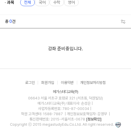
과목
전체
국어
수학
영어
총
0
건
강좌 준비중입니다.
로그인
회원가입
이용약관
개인정보처리방침
메가스터디교육(주)
06643 서울 서초구 효령로 321 (서초동, 덕원빌딩)
메가스터디교육(주)
대표이사: 손성은 |
사업자등록번호: 780-87-00034
|
학원 고객센터: 1588-7887
| 개인정보보호책임자: 김영무
|
통신판매번호: 2015-서울서초-0678
[정보확인]
Copyright ⓒ 2015 megastudyEdu.Co.Ltd. All right reserved.