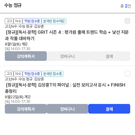
수능 정규
총
2
건
고3
N수
학원 접수중
온라인 접수마감
고3,N수
수능 정규
김상훈
[정규][독서·문학] GRIT 시즌 4 : 평가원 출제 트렌드 학습 + 낯선 지문
과 작품 대비하기
8월1일(토) 개강
[토] 14:00-17:30
강의계획서
장바구니
결제
고3
N수
학원 접수중
온라인 접수중
고3,N수
수능 정규
김상훈
[정규][독서·문학] 김상훈T의 파이널 : 실전 모의고사 응시 + FINISH
총정리
8월22일(토) 개강
[토] 14:00-17:30
강의계획서
장바구니
결제