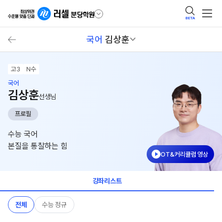
BETA
국어
김상훈
고3
N수
국어
김상훈
선생님
프로필
수능 국어
본질을 통찰하는 힘
OT&커리큘럼 영상
강좌리스트
전체
수능 정규