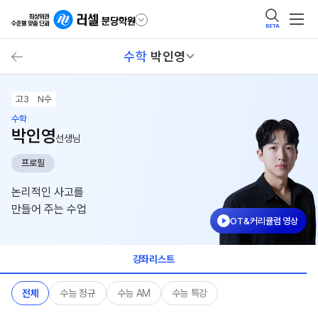
BETA
수학
박인영
고3
N수
수학
박인영
선생님
프로필
논리적인 사고를
만들어 주는 수업
OT&커리큘럼 영상
강좌리스트
전체
수능 정규
수능 AM
수능 특강