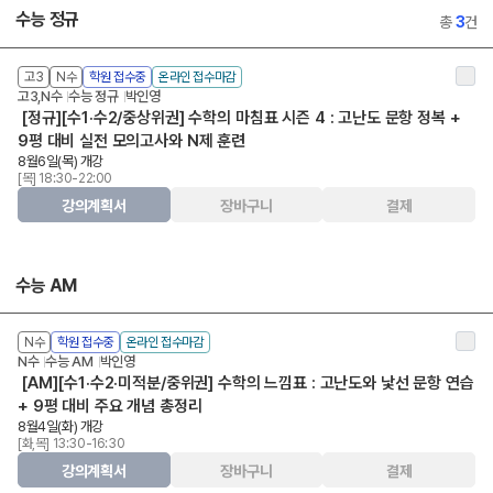
수능 정규
총
3
건
고3
N수
학원 접수중
온라인 접수마감
고3,N수
수능 정규
박인영
[정규][수1·수2/중상위권] 수학의 마침표 시즌 4 : 고난도 문항 정복 +
9평 대비 실전 모의고사와 N제 훈련
8월6일(목) 개강
[목] 18:30-22:00
강의계획서
장바구니
결제
수능 AM
N수
학원 접수중
온라인 접수마감
N수
수능 AM
박인영
[AM][수1·수2·미적분/중위권] 수학의 느낌표 : 고난도와 낯선 문항 연습
+ 9평 대비 주요 개념 총정리
8월4일(화) 개강
[화,목] 13:30-16:30
강의계획서
장바구니
결제