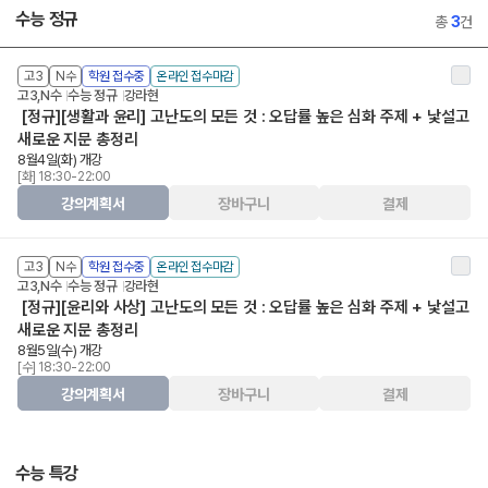
수능 정규
총
3
건
고3
N수
학원 접수중
온라인 접수마감
고3,N수
수능 정규
강라현
[정규][생활과 윤리] 고난도의 모든 것 : 오답률 높은 심화 주제 + 낯설고
새로운 지문 총정리
8월4일(화) 개강
[화] 18:30-22:00
강의계획서
장바구니
결제
고3
N수
학원 접수중
온라인 접수마감
고3,N수
수능 정규
강라현
[정규][윤리와 사상] 고난도의 모든 것 : 오답률 높은 심화 주제 + 낯설고
새로운 지문 총정리
8월5일(수) 개강
[수] 18:30-22:00
강의계획서
장바구니
결제
수능 특강