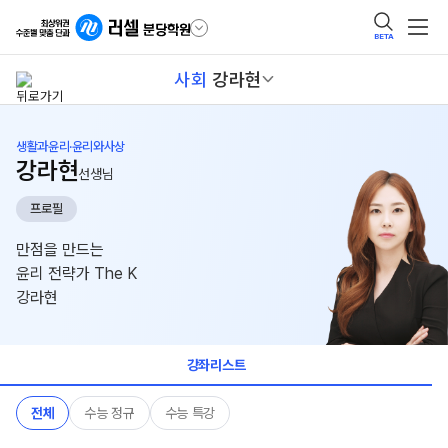
BETA
사회
강라현
생활과윤리·윤리와사상
강라현
선생님
프로필
만점을 만드는
윤리 전략가 The K
강라현
강좌리스트
전체
수능 정규
수능 특강