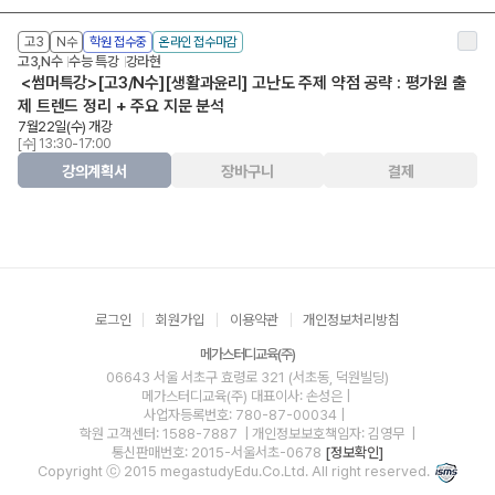
고3
N수
학원 접수중
온라인 접수마감
고3,N수
수능 특강
강라현
<썸머특강>[고3/N수][생활과윤리] 고난도 주제 약점 공략 : 평가원 출
제 트렌드 정리 + 주요 지문 분석
7월22일(수) 개강
[수] 13:30-17:00
강의계획서
장바구니
결제
로그인
회원가입
이용약관
개인정보처리방침
메가스터디교육(주)
06643 서울 서초구 효령로 321 (서초동, 덕원빌딩)
메가스터디교육(주)
대표이사: 손성은 |
사업자등록번호: 780-87-00034
|
학원 고객센터: 1588-7887
| 개인정보보호책임자: 김영무
|
통신판매번호: 2015-서울서초-0678
[정보확인]
Copyright ⓒ 2015 megastudyEdu.Co.Ltd. All right reserved.