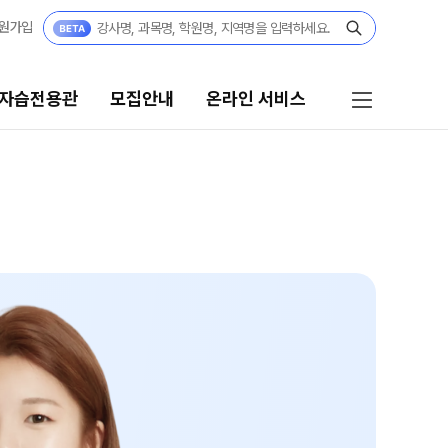
원가입
 자습전용관
모집안내
온라인 서비스
모집안내
온라인 서비스
N수
편리한 온라인 서비스
2027 N수 정규반
단과
2027 반수반
N
대기 신청
고3·N수
온라인 좌석 예약
2027 파이널 정규반
바자관
N
고3
재등록