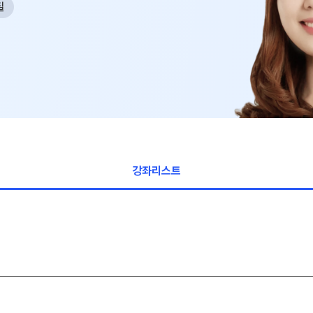
재원생 전용 콘텐츠
필
사회탐구
과학탐구
학습 콘텐츠 한눈에 보기
논술
2026년 모의고사 일정
OMEGA 모의고사
전국 대단위 실전 모의고사
메가X대성 더 프리미엄 모의고사
ALPHA 모의고사
수학 아이젠
강좌리스트
통합사회·과학 학평 대비
2026 수능 적중 문항
재원생 특별 혜택
메가패스 특별 지원
메가 스마트 리포트