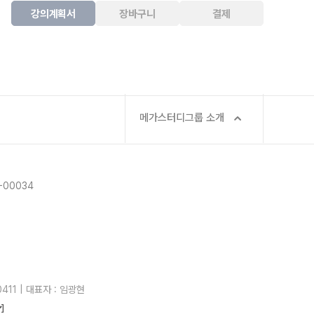
강의계획서
장바구니
결제
메가스터디그룹 소개
-00034
411 | 대표자 : 임광현
]