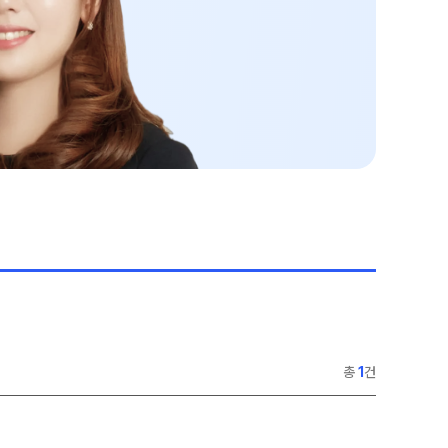
2027 재학생 정규반
교재
고3·고2·고1
단과 교재 구매
2026 썸머스쿨
모의고사
2027 윈터스쿨
N
모의고사 접수
대기 신청
입시설명회·공개특강
총
1
건