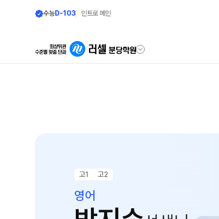
수능
D-103
인트로 메인
학원안내
단과 시간표
원장 인사말
N수
9월 AM단과
공지사항
N
8월 AM단과
러셀 시스템
고3·N수
고1
고2
학원 시설
추석 집중 특강
N
영어
위치안내
대학별 논술 파이널 특강
N
9월 정규·특강 단과
N
학원 상담