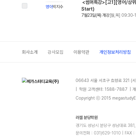
<썸머특강>[고1][영어/상위권] 
영어
박지수
Start)
7월23일(목) 개강
[월,목] 09:30-
회사소개
강사모집
이용약관
개인정보처리방침
06643 서울 서초구 효령로 321 (
|
학원 고객센터: 1588-7887
| 
Copyright ⓒ 2015 megastudyEdu
러셀 분당학원
경기도 성남시 분당구 성남대로 381, 4
문의전화 : 031)629-1010 | FA