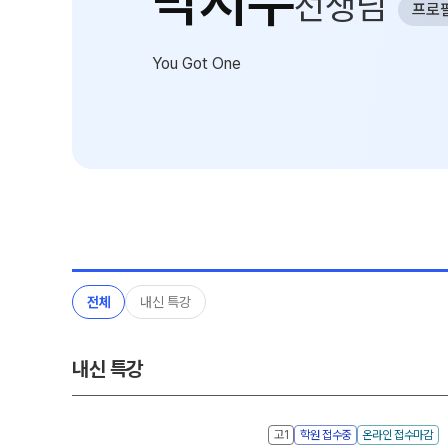
박지수
선생님
프로
8월 정규·특강 단과
자주 묻는 질문
고2·고1
카카오톡 빠른 상담
You Got One
온라인 상담
8~9월 중간고사 대비 강좌
N
원장과 소통하기
전체
내신 특강
내신 특강
고1
학원 접수중
온라인 접수마감