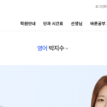
로그인
회
학원안내
단과 시간표
선생님
바른공부
선생님
바른공부 자습전용관
영어
박지수
선생님 커리큘럼
2026 입시 결과
선생님
바른공부 자습전용관 안내
전체
재원생 전용
국어
주간 식단표
수학
셔틀버스 안내
영어
학원 생활 엿보기
한국사