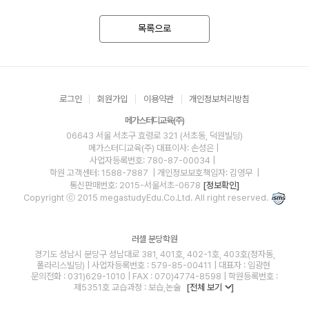
목록으로
로그인
회원가입
이용약관
개인정보처리방침
메가스터디교육(주)
06643 서울 서초구 효령로 321 (서초동, 덕원빌딩)
메가스터디교육(주)
대표이사: 손성은 |
사업자등록번호: 780-87-00034
|
학원 고객센터: 1588-7887
| 개인정보보호책임자: 김영무
|
통신판매번호: 2015-서울서초-0678
[정보확인]
Copyright ⓒ 2015 megastudyEdu.Co.Ltd. All right reserved.
러셀 분당학원
경기도 성남시 분당구 성남대로 381, 401호, 402-1호, 403호(정자동,
폴라리스빌딩) | 사업자등록번호 : 579-85-00411 | 대표자 : 임광현
문의전화 : 031)629-1010 | FAX : 070)4774-8598 | 학원등록번호 :
제5351호 교습과정 : 보습,논술
[전체 보기
]