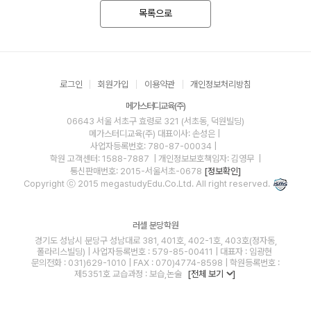
목록으로
로그인
회원가입
이용약관
개인정보처리방침
메가스터디교육(주)
06643 서울 서초구 효령로 321 (서초동, 덕원빌딩)
메가스터디교육(주)
대표이사: 손성은 |
사업자등록번호: 780-87-00034
|
학원 고객센터: 1588-7887
| 개인정보보호책임자: 김영무
|
통신판매번호: 2015-서울서초-0678
[정보확인]
Copyright ⓒ 2015 megastudyEdu.Co.Ltd. All right reserved.
러셀 분당학원
경기도 성남시 분당구 성남대로 381, 401호, 402-1호, 403호(정자동,
폴라리스빌딩) | 사업자등록번호 : 579-85-00411 | 대표자 : 임광현
문의전화 : 031)629-1010 | FAX : 070)4774-8598 | 학원등록번호 :
제5351호 교습과정 : 보습,논술
[전체 보기
]
blog
youtube
insta