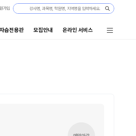
원가입
 자습전용관
모집안내
온라인 서비스
모집안내
온라인 서비스
N수
편리한 온라인 서비스
2027 N수 정규반
단과
2027 반수반
N
대기 신청
고3·N수
온라인 좌석 예약
2027 파이널 정규반
바자관
N
고3
재등록
예약마감