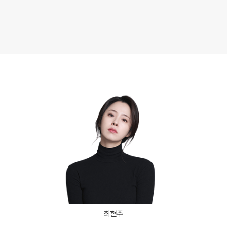
재원생 전용 콘텐츠
사회탐구
과학탐구
학습 콘텐츠 한눈에 보기
논술
2026년 모의고사 일정
OMEGA 모의고사
전국 대단위 실전 모의고사
메가X대성 더 프리미엄 모의고사
ALPHA 모의고사
수학 아이젠
통합사회·과학 학평 대비
2026 수능 적중 문항
재원생 특별 혜택
메가패스 특별 지원
메가 스마트 리포트
최현주