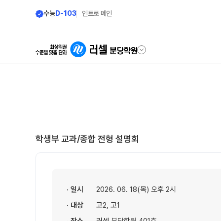
수능
D-103
인트로 메인
학원안내
단과 시간표
원장 인사말
N수
9월 AM단과
공지사항
N
학생부 교과/종합 전형 설명회
8월 AM단과
러셀 시스템
고3·N수
학원 시설
추석 집중 특강
N
· 일시
2026. 06. 18(목) 오후 2시
위치안내
대학별 논술 파이널 특강
N
· 대상
고2, 고1
9월 정규·특강 단과
N
학원 상담