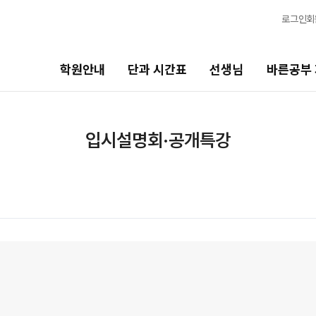
로그인
회
학원안내
단과 시간표
선생님
바른공부
선생님
바른공부 자습전용관
입시설명회·공개특강
선생님 커리큘럼
2026 입시 결과
선생님
바른공부 자습전용관 안내
전체
재원생 전용
국어
주간 식단표
수학
셔틀버스 안내
영어
학원 생활 엿보기
한국사