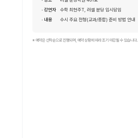
· 장소
러셀 분당학원 401호
8월 정규·특강 단과
자주 묻는 질문
· 강연자
수학 최현주T, 러셀 분당 입시담임
고2·고1
카카오톡 빠른 상담
· 내용
수시 주요 전형(교과/종합) 준비 방법 안내
온라인 상담
8~9월 중간고사 대비 강좌
N
원장과 소통하기
※ 예약은 선착순으로 진행되며, 예약 상황에 따라 조기 마감될 수 있습니다.